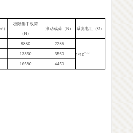
极限集中载荷
/㎡）
滚动载荷（N）
系统电阻（Ω）
（N）
8850
2255
5-9
13350
3560
1*10
16680
4450