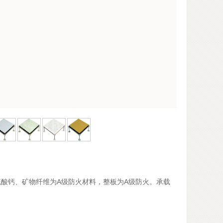
硫酸钙、矿物纤维为
A
级防火材料，整板为
A
级防火。承载