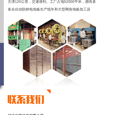
天津120公里，交通便利。工厂占地52000平米，拥有多
条全自动防静电地板生产线年和大型网络地板加工设
备。实现了从地板产品制造、表面防腐喷涂、水泥充
灌、喷胶贴面、支撑系统等“一站式”生产。有全钢防静电
地板，陶瓷地板，仿进口地板，硫酸钙地板，铝地板，
通风地板，OA网络地板，线槽网络地板，硫酸钙网络地
板，卡口型网络地板，平铺性塑料网络地板等多个品
种、十几个型号。防静电地板年生产能力200万片，网络
、
地板生产能力300万片。
]
兴航地板为国内首批机房地板生产企业之一。现已经做
到从生产到运输以及安装一体化的服务。我厂技术力量
雄厚，管理体系完善，拥有现代化的生产线，一批高素
质的管理人员和工人。可以提供多种系列的防静电地板
和网络地板。二十几年的发展和壮大靠的是优良的产品
质量和周到的售后服务。