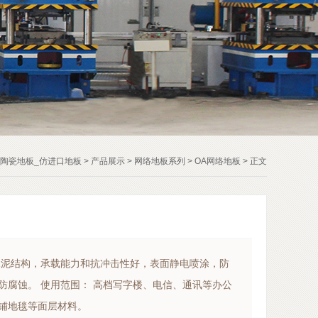
_陶瓷地板_仿进口地板
>
产品展示
>
网络地板系列
>
OA网络地板
> 正文
水泥结构，承载能力和抗冲击性好，表面静电喷涂，防
防腐蚀。 使用范围： 高档写字楼、电信、通讯等办公
铺地毯等面层材料。